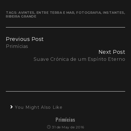
TAGS:
AVINTES
,
ENTRE TERRA E MAR
,
FOTOGRAFIA
,
INSTANTES
,
RIBEIRA GRANDE
Continue
Previous Post
Primícias
Reading
Next Post
Suave Crónica de um Espírito Eterno
You Might Also Like
Primícias
31 de May de 2016