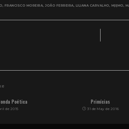
RO
,
FRANCISCO MOREIRA
,
JOÃO FERREIRA
,
LILIANA CARVALHO
,
M|I|MO
,
M
ke
Ronda Poética
Primícias
ril de 2015
31 de May de 2016