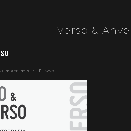
Verso & Anve
rso
20 de April de 2017
News