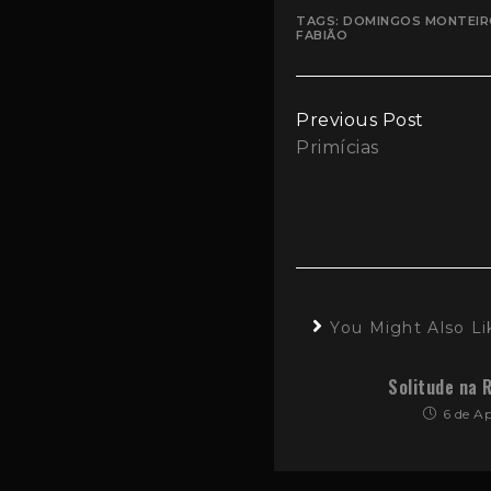
TAGS:
DOMINGOS MONTEI
FABIÃO
Continue
Previous Post
Primícias
Reading
You Might Also Li
Solitude na 
6 de Ap